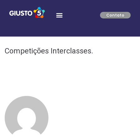
Contato
Competições Interclasses.
• “Agita Giusto”.
• Confraternização interclasses.
GIUSTOADM