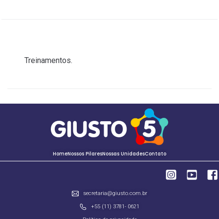
ANTERIOR
Treinamentos.
Home
Nossos Pilares
Nossas Unidades
Contato
secretaria@giusto.com.br
+55 (11) 3781- 0621